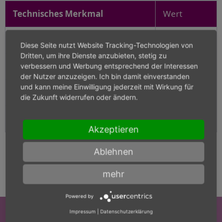
Technisches Merkmal
Wert
Breite
7,2
Diese Seite nutzt Website Tracking-Technologien von
Dritten, um ihre Dienste anzubieten, stetig zu
Hartmetallsorte
K-40UF
verbessern und Werbung entsprechend der Interessen
der Nutzer anzuzeigen. Ich bin damit einverstanden
und kann meine Einwilligung jederzeit mit Wirkung für
Höhe
2,2
die Zukunft widerrufen oder ändern.
Länge
100
Akzeptieren
Ablehnen
mehr
Powered by
Impressum
|
Datenschutzerklärung