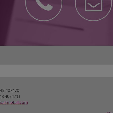
7348 407470
348 4074711
hartmetall.com