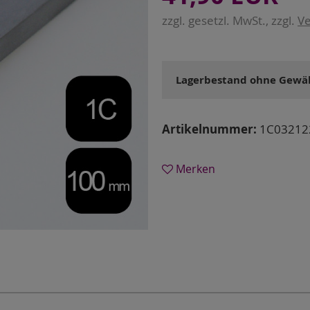
zzgl. gesetzl. MwSt., zzgl.
Ve
Lagerbestand ohne Gewäh
Artikelnummer:
1C03212
Merken