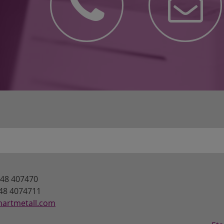
7348 407470
348 4074711
hartmetall.com