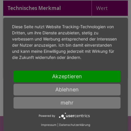
Technisches Merkmal
Wert
Breite
14,2
Diese Seite nutzt Website Tracking-Technologien von
Dritten, um ihre Dienste anzubieten, stetig zu
Hartmetallsorte
K-40UF
verbessern und Werbung entsprechend der Interessen
der Nutzer anzuzeigen. Ich bin damit einverstanden
und kann meine Einwilligung jederzeit mit Wirkung für
Höhe
3,2
die Zukunft widerrufen oder ändern.
Länge
100
Akzeptieren
Ablehnen
mehr
Powered by
Impressum
|
Datenschutzerklärung